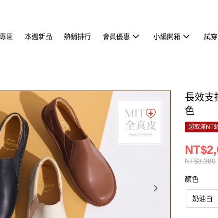
專區
本週新品
熱銷排行
會員優惠
小編開箱
試穿
長效支撐
色
超取滿NT$
NT$2,
NT$3,380
顏色
奶油白