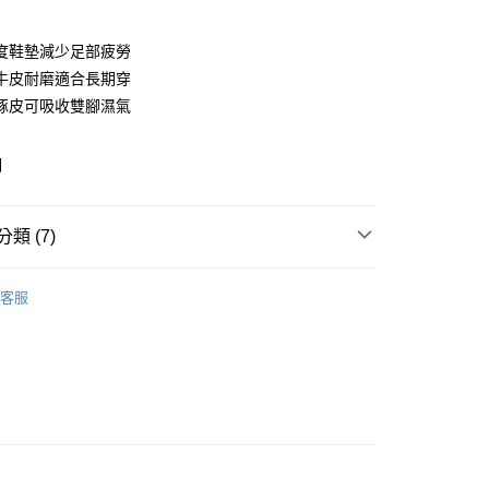
付款
度鞋墊減少足部疲勞
牛皮耐磨適合長期穿
豚皮可吸收雙腳濕氣
明
y
類 (7)
OUR全部鞋款】
客服
推薦
付款
0，滿NT$999(含以上)免運費
懶人鞋
40~45大尺碼
家取貨
0，滿NT$999(含以上)免運費
🇹🇼台灣製手工鞋
萊爾富
平底
999