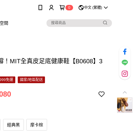
0
中文 (繁體)
空間
！MIT全真皮足底健康鞋【B0608】3
999免運
國家/地區配送
080
經典黑
摩卡棕