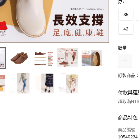
尺寸
35
42
數量
訂製商品：
付款與運
超取滿NT$
付款方式
商品特色
信用卡一
商品編號
10540234