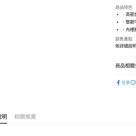
超商取貨
商品特色
LINE Pay
．高密
．堅韌
Apple Pay
．內裡
街口支付
銷售重點
依詳細說
Google Pa
ATM付款
商品相關分
運送方式
【BONJ
分享
人氣商品
全家取貨
每筆NT$7
休閒鞋、
特別推薦
付款後全
每筆NT$7
說明
相關推薦
特別推薦
(未開放)
跟高快搜
每筆NT$9,