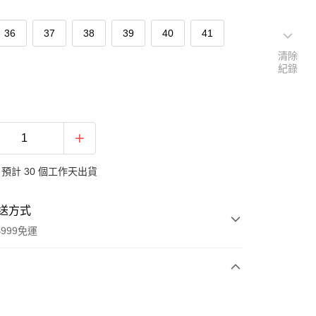
36
37
38
39
40
41
清除
紀錄
預計 30 個工作天出貨
送方式
999免運
次付款