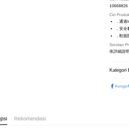
10668826
Pengambil
Ciri Produ
LINE Pay
．通過I
．安全
Apple Pay
．鞋面
JKOPAY
Sorotan P
Google Pa
依詳細說
Pemindah
Kategori 
Pilihan 
【BONJ
Kongsi
全家取貨
休閒鞋、
NT$70/pes
特別推薦
NT$999 at
上班工作
付款後全
ipsi
Rekomendasi
特別推薦
NT$70/pes
特別推薦