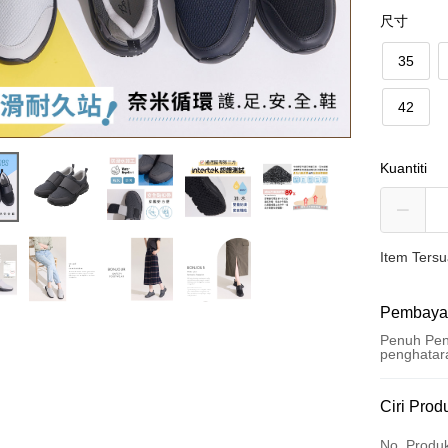
尺寸
35
42
Kuantiti
Item Ters
Pembaya
Penuh Pen
penghatar
Kaedah 
Ciri Prod
Kad Kredi
No. Produ