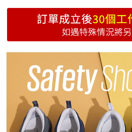
NT$999 at
特別推薦
(未開放)
跟高快搜
NT$9,999
楦型快搜
(未開放使
NT$9,999
7-11取貨
NT$70/pes
NT$999 at
付款後7-1
NT$70/pes
NT$999 at
黑貓宅急
NT$70/pes
NT$999 at
海外配送