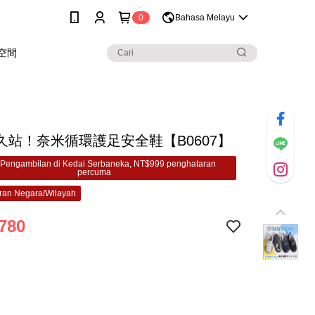
0
Bahasa Melayu
空間
久站！奈米循環護足安全鞋【B0607】
Pengambilan di Kedai Serbaneka, NT$999 penghataran
percuma
ran Negara/Wilayah
780