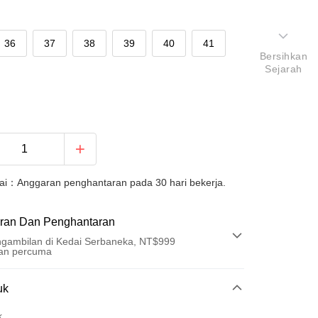
36
37
38
39
40
41
Bersihkan
Sejarah
uai：Anggaran penghantaran pada 30 hari bekerja.
ran Dan Penghantaran
gambilan di Kedai Serbaneka, NT$999
an percuma
Pembayaran
uk
t (Bayaran Penuh)
k