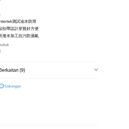
an di Kedai Serbaneka
k
ntertek測試油水防滑
黏扣帶設計穿脫好方便
防潑水加工抗污防濕氣
roduk
y
明
an ATM
Berkaitan (9)
Penghantaran
OUR全部鞋款】
Sokongan
付款
懶人鞋
anan | Penghantaran percuma untuk pesanan
40~45大尺碼
au lebih
鞋
家取貨
🇹🇼台灣製手工鞋
anan | Penghantaran percuma untuk pesanan
雨靴、防水鞋