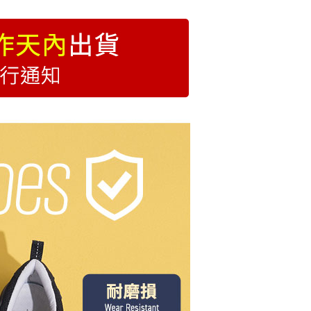
au lebih
除臭透氣系列
萊爾富
低跟3cm以下
/pesanan
圓頭鞋
用)萊爾富
/pesanan
付款
anan | Penghantaran percuma untuk pesanan
au lebih
1取貨
anan | Penghantaran percuma untuk pesanan
au lebih
便
anan | Penghantaran percuma untuk pesanan
au lebih
Kadar Penghantaran