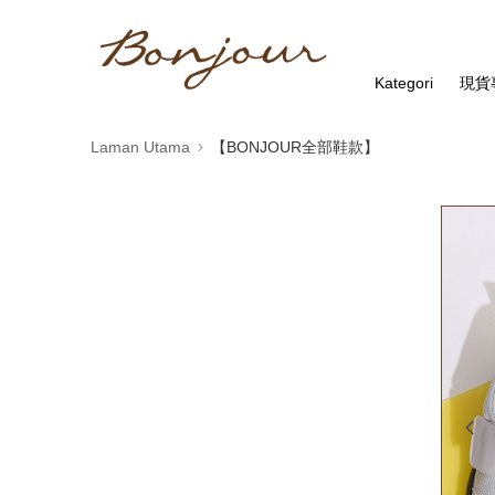
Kategori
現貨
Laman Utama
【BONJOUR全部鞋款】