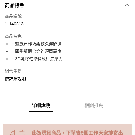
商品特色
信用卡一次付款
商品編號
超商取貨付款
11146513
LINE Pay
商品特色
Apple Pay
．蠟感布輕巧柔軟久穿舒適
．四季都適合穿的短筒高度
街口支付
．3D乳膠鞋墊釋放行走壓力
Google Pay
銷售重點
ATM付款
依詳細說明
運送方式
全家取貨付款
詳細說明
相關推薦
每筆NT$70，滿NT$999(含以上)免運費
付款後全家取貨
每筆NT$70，滿NT$999(含以上)免運費