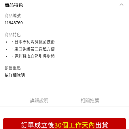
商品特色
信用卡一次付款
商品編號
超商取貨付款
11948760
LINE Pay
商品特色
Apple Pay
．日本專利消臭抗菌技術
．束口免綁帶二穿超方便
街口支付
．專利鞋底自然引導步態
Google Pay
銷售重點
ATM付款
依詳細說明
運送方式
全家取貨付款
詳細說明
相關推薦
每筆NT$70，滿NT$999(含以上)免運費
付款後全家取貨
每筆NT$70，滿NT$999(含以上)免運費