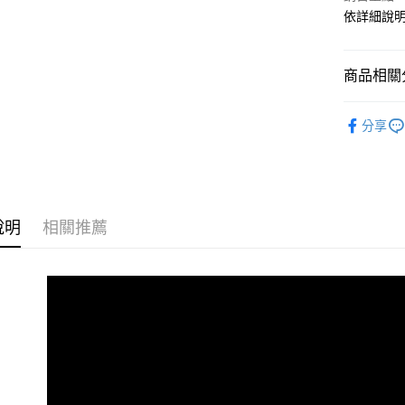
依詳細說
Google Pa
ATM付款
商品相關分
運送方式
鞋材襪款
分享
人氣商品
全家取貨
每筆NT$7
付款後全
每筆NT$7
說明
相關推薦
(未開放)
每筆NT$9,
(未開放使
每筆NT$9,
7-11取貨
每筆NT$7