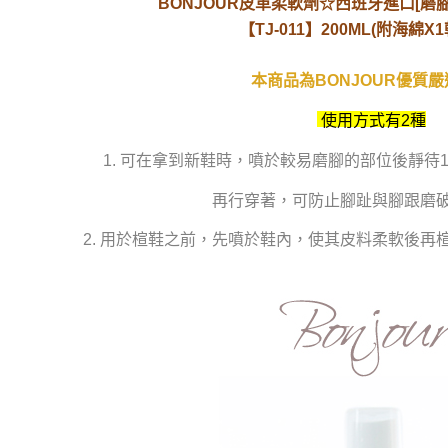
BONJOUR皮革柔軟劑☆西班牙進口[磨
【TJ-011】200ML(
附海綿X1
本商品為BONJOUR優質
使用方式有2種
1. 可在拿到新鞋時，噴於較易磨腳的部位後靜待
再行穿著，可防止腳趾與腳跟磨
2. 用於楦鞋之前，先噴於鞋內，使其皮料柔軟後再