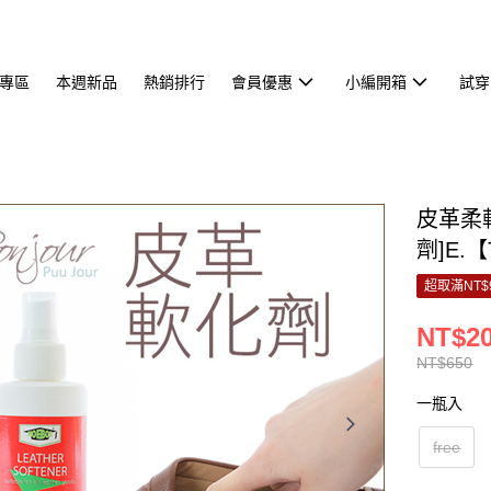
專區
本週新品
熱銷排行
會員優惠
小編開箱
試穿
皮革柔
劑]E.【
超取滿NT$
NT$2
NT$650
一瓶入
free