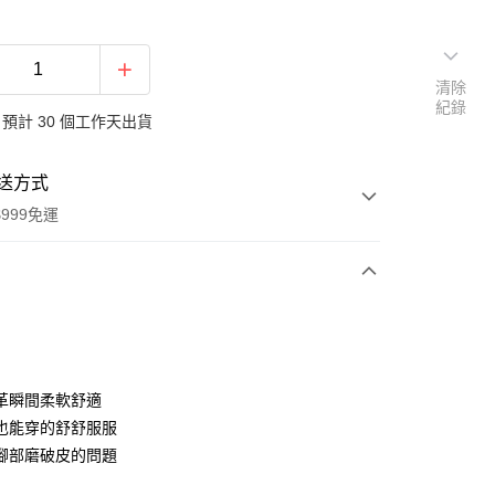
清除
紀錄
預計 30 個工作天出貨
送方式
999免運
次付款
付款
革瞬間柔軟舒適
也能穿的舒舒服服
腳部磨破皮的問題