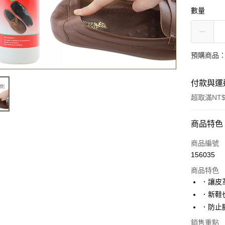
數量
預購商品：
付款與運
超取滿NT$
付款方式
商品特色
信用卡一
商品編號
156035
超商取貨
商品特色
LINE Pay
．讓皮
．新鞋
Apple Pay
．防止
街口支付
銷售重點