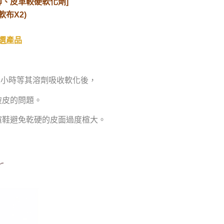
腳、皮革較硬軟化劑]
軟布X2)
嚴選產品
1小時等其溶劑吸收軟化後，
破皮的問題。
楦鞋避免乾硬的皮面過度楦大。