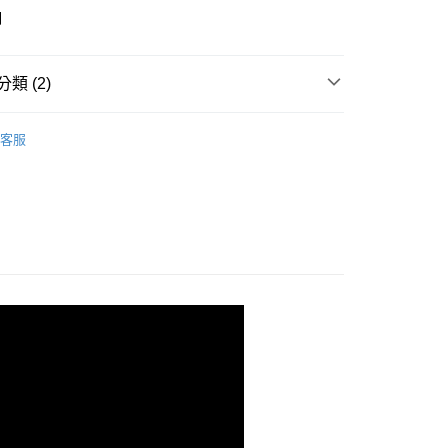
明
y
類 (2)
清潔保養
客服
推薦
付款
0，滿NT$999(含以上)免運費
家取貨
0，滿NT$999(含以上)免運費
萊爾富
999
用)萊爾富
999
付款
0，滿NT$999(含以上)免運費