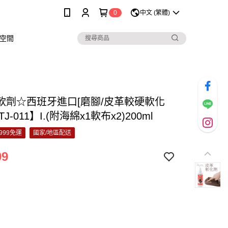
0
中文 (繁體)
空間
軟劑☆西班牙進口[磨腳/皮革較硬軟化
TJ-011】I.(附海綿x1軟布x2)200ml
999免運
國家/地區配送
09