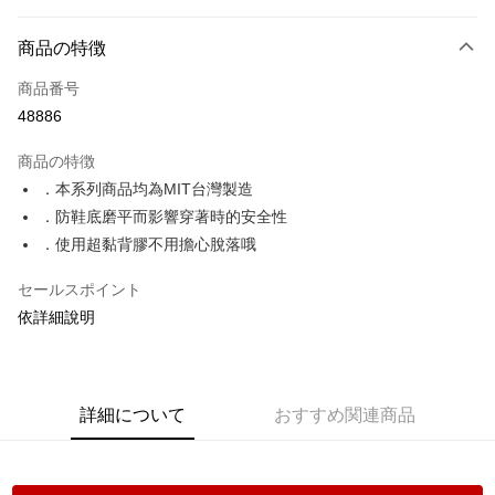
お支払い方法
商品の特徴
クレジットカード1回払い
商品番号
コンビニ店頭代金引換
48886
LINE Pay
商品の特徴
Apple Pay
．本系列商品均為MIT台灣製造
．防鞋底磨平而影響穿著時的安全性
JKOPAY
．使用超黏背膠不用擔心脫落哦
Google Pay
セールスポイント
ATM払い
依詳細說明
配送方法
全家取貨付款
詳細について
おすすめ関連商品
配送毎にNT$70、NT$999以上で送料無料
付款後全家取貨
配送毎にNT$70、NT$999以上で送料無料