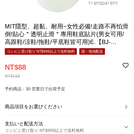
MIT隱型、超黏、耐用~女性必備!走路不再怕滑
倒!貼心＂透明止滑＂專用鞋底貼片(男女可用/
高跟鞋/涼鞋/拖鞋/平底鞋皆可用)E.【BJ-
9001】
コンビニ受け取り NT$999以上で送料無料
国・地域配送
NT$88
NT$158
予約商品：30 営業日で出荷予定
商品項目をお選びください
支払いと配送方法
コンビニ受け取り NT$999以上で送料無料