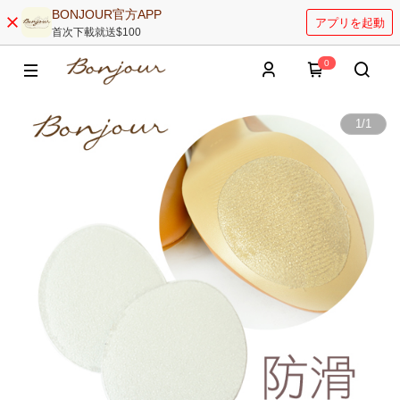
BONJOUR官方APP
アプリを起動
首次下載就送$100
0
1
/
1