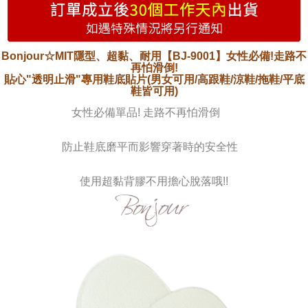
(未開放)萊爾富
配送毎にNT$9,999
Bonjour☆MIT隱型、超黏、耐用【BJ-9001】女性必備!走路不
再怕滑倒!
(未開放使用)萊爾富
貼心"透明止滑"專用鞋底貼片(男女可用/高跟鞋/涼鞋/拖鞋/平底
配送毎にNT$9,999
鞋皆可用)
女性必備單品! 走路不再怕滑倒
7-11取貨付款
配送毎にNT$70、NT$999以上で送料無料
防止鞋底磨平而影響穿著時的安全性
付款後7-11取貨
配送毎にNT$70、NT$999以上で送料無料
使用超黏背膠不用擔心脫落哦!!
黑貓宅急便
配送毎にNT$70、NT$999以上で送料無料
海外配送
送料を確認