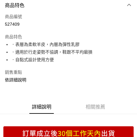
商品特色
信用卡一次付款
商品編號
超商取貨付款
527409
LINE Pay
商品特色
Apple Pay
．表層為柔軟羊皮，內層為彈性乳膠
．適用於行走姿勢不協調，鞋跟不平均磨損
街口支付
．自黏式設計使用方便
Google Pay
銷售重點
ATM付款
依詳細說明
運送方式
全家取貨付款
詳細說明
相關推薦
每筆NT$70，滿NT$999(含以上)免運費
付款後全家取貨
每筆NT$70，滿NT$999(含以上)免運費