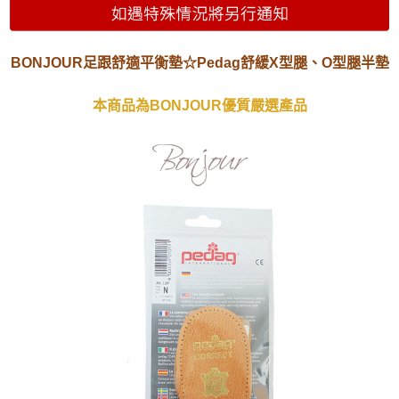
(未開放)萊爾富
每筆NT$9,999
BONJOUR足跟舒適平衡墊☆Pedag舒緩X型腿、O型腿半墊
(未開放使用)萊爾富
每筆NT$9,999
本商品為BONJOUR優質嚴選產品
7-11取貨付款
每筆NT$70，滿NT$999(含以上)免運費
付款後7-11取貨
每筆NT$70，滿NT$999(含以上)免運費
黑貓宅急便
每筆NT$70，滿NT$999(含以上)免運費
海外配送
查看運費