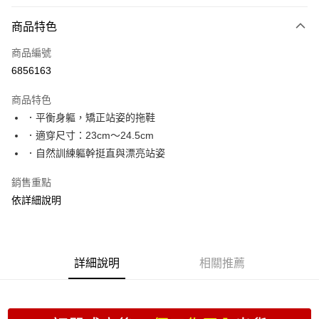
付款方式
商品特色
信用卡一次付款
商品編號
超商取貨付款
6856163
LINE Pay
商品特色
Apple Pay
．平衡身軀，矯正站姿的拖鞋
．適穿尺寸：23cm〜24.5cm
街口支付
．自然訓練軀幹挺直與漂亮站姿
Google Pay
銷售重點
ATM付款
依詳細說明
運送方式
全家取貨付款
詳細說明
相關推薦
每筆NT$70，滿NT$999(含以上)免運費
付款後全家取貨
每筆NT$70，滿NT$999(含以上)免運費