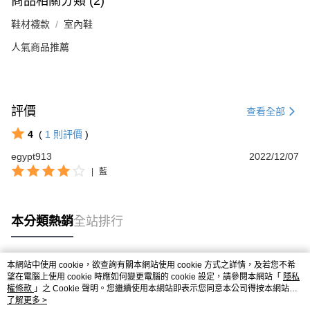
商品相關分類 (2)
鞋材襪款
室內鞋
人氣商品推薦
評價
查看全部
4
(
1
則評價
)
egypt913
2022/12/07
|
藍
本分類熱銷
全站排行
本網站中使用 cookie，欲查詢有關本網站使用 cookie 方式之詳情，及若您不希
熱門標籤
望在電腦上使用 cookie 時應如何變更電腦的 cookie 設定，請參閱本網站「
隱私
權條款
」之 Cookie 聲明。您繼續使用本網站即表示您同意本公司得按本網站使
用條款之 Cookie 聲明使用 cookie。
了解更多 >