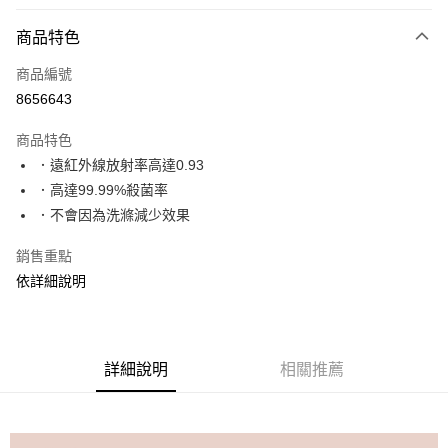
付款方式
商品特色
信用卡一次付款
商品編號
超商取貨付款
8656643
LINE Pay
商品特色
Apple Pay
．遠紅外線放射率高達0.93
．高達99.99%殺菌率
街口支付
．不會因為洗滌減少效果
Google Pay
銷售重點
ATM付款
依詳細說明
運送方式
全家取貨付款
詳細說明
相關推薦
每筆NT$70，滿NT$999(含以上)免運費
付款後全家取貨
每筆NT$70，滿NT$999(含以上)免運費