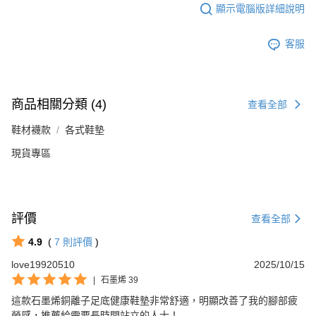
顯示電腦版詳細說明
客服
商品相關分類 (4)
查看全部
鞋材襪款
各式鞋墊
現貨專區
評價
查看全部
4.9
(
7
則評價
)
love19920510
2025/10/15
|
石墨烯 39
這款石墨烯銅離子足底健康鞋墊非常舒適，明顯改善了我的腳部疲
勞感，推薦給需要長時間站立的人士！